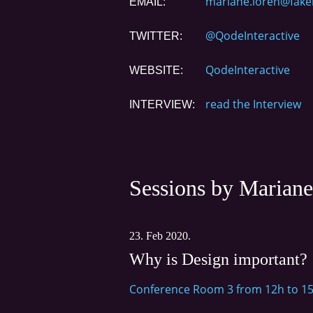
mariane.loren@fake
EMAIL:
@QodeInteractive
TWITTER:
QodeInteractive
WEBSITE:
read the Interview
INTERVIEW:
Sessions by Marian
23. Feb 2020.
Why is Design important?
Conference Room 3 from 12h to 1