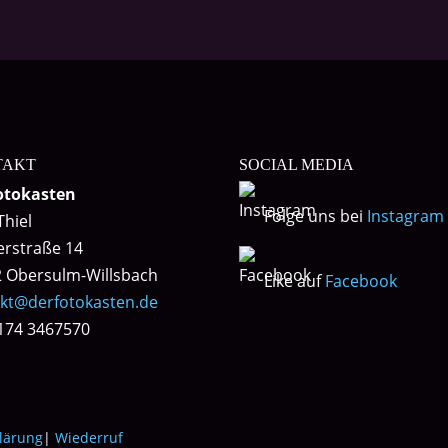
TAKT
SOCIAL MEDIA
otokasten
Folge uns bei
Instagram
Thiel
lerstraße 14
 Obersulm-Willsbach
Like auf
Facebook
kt@derfotokasten.de
0174 3467570
lärung
|
Wiederruf