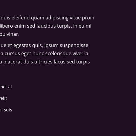
quis eleifend quam adipiscing vitae proin
libero enim sed faucibus turpis. In eu mi
pulvinar.
ique et egestas quis, ipsum suspendisse
na cursus eget nunc scelerisque viverra
placerat duis ultricies lacus sed turpis
met at
elit
i suis