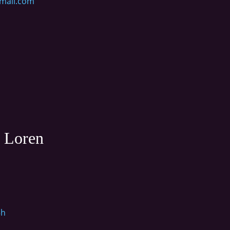
mail.com
e Loren
5h