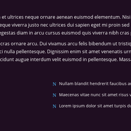
 et ultrices neque ornare aenean euismod elementum. Nisi 
eque viverra justo nec ultrices dui sapien eget mi proin sed 
stas diam in arcu cursus euismod quis viverra nibh cras 
 cras ornare arcu. Dui vivamus arcu felis bibendum ut trist
rci nulla pellentesque. Dignissim enim sit amet venenatis ur
ncidunt augue interdum velit euismod in pellentesque. Massa 
Nullam blandit hendrerit faucibus a
Maecenas vitae nunc sit amet risus v
Lorem ipsum dolor sit amet turpis du