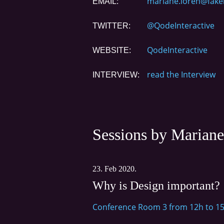
mariane.loren@fake
EMAIL:
@QodeInteractive
TWITTER:
QodeInteractive
WEBSITE:
read the Interview
INTERVIEW:
Sessions by Marian
23. Feb 2020.
Why is Design important?
Conference Room 3 from 12h to 1