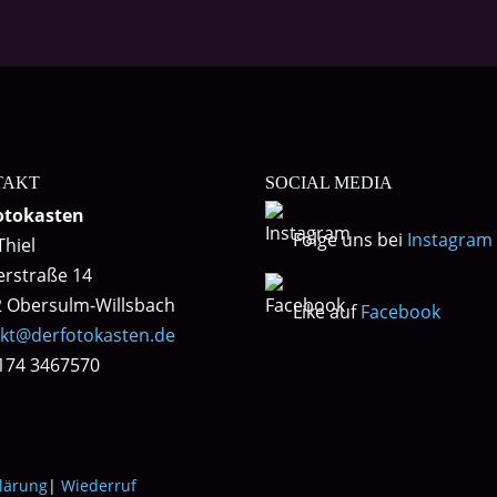
TAKT
SOCIAL MEDIA
otokasten
Folge uns bei
Instagram
Thiel
lerstraße 14
 Obersulm-Willsbach
Like auf
Facebook
kt@derfotokasten.de
0174 3467570
lärung
|
Wiederruf