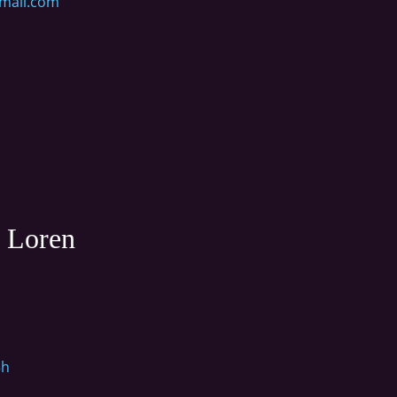
mail.com
e Loren
5h