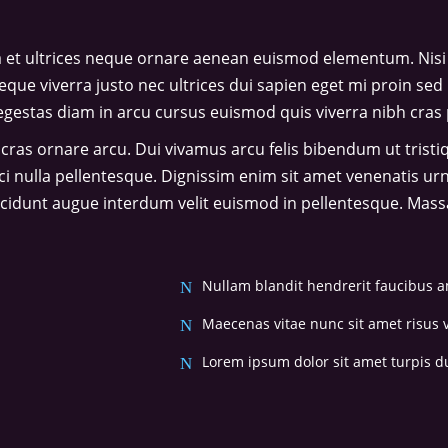
 et ultrices neque ornare aenean euismod elementum. Nisi 
eque viverra justo nec ultrices dui sapien eget mi proin sed 
stas diam in arcu cursus euismod quis viverra nibh cras 
 cras ornare arcu. Dui vivamus arcu felis bibendum ut trist
rci nulla pellentesque. Dignissim enim sit amet venenatis ur
ncidunt augue interdum velit euismod in pellentesque. Massa 
Nullam blandit hendrerit faucibus a
Maecenas vitae nunc sit amet risus v
Lorem ipsum dolor sit amet turpis du