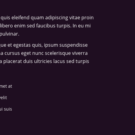
quis eleifend quam adipiscing vitae proin
libero enim sed faucibus turpis. In eu mi
pulvinar.
ique et egestas quis, ipsum suspendisse
na cursus eget nunc scelerisque viverra
placerat duis ultricies lacus sed turpis
met at
elit
i suis