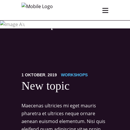
New Topic
1
OKTOBER
,
2019
WORKSHOPS
New topic
Maecenas ultricies mi eget mauris
pharetra et ultrices neque ornare
aenean euismod elementum. Nisi quis
eleifend quam adipiscing vitae proin