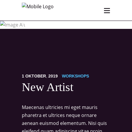
New Artist
1
OKTOBER
,
2019
WORKSHOPS
New Artist
Maecenas ultricies mi eget mauris
pharetra et ultrices neque ornare
aenean euismod elementum. Nisi quis
eleifend quam adipiscing vitae proin