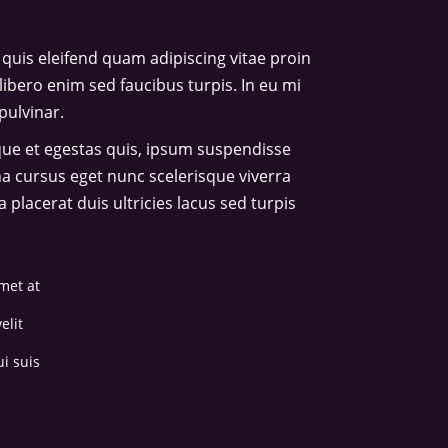
quis eleifend quam adipiscing vitae proin
libero enim sed faucibus turpis. In eu mi
pulvinar.
ique et egestas quis, ipsum suspendisse
na cursus eget nunc scelerisque viverra
placerat duis ultricies lacus sed turpis
met at
elit
i suis