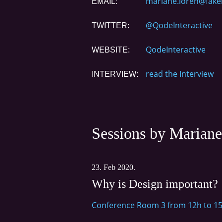
mariane.loren@fake
EMAIL:
@QodeInteractive
TWITTER:
QodeInteractive
WEBSITE:
read the Interview
INTERVIEW:
Sessions by Marian
23. Feb 2020.
Why is Design important?
Conference Room 3 from 12h to 1