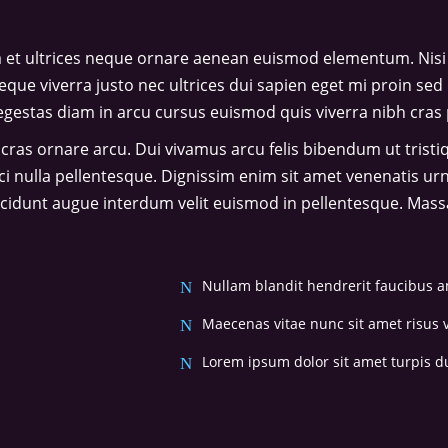
 et ultrices neque ornare aenean euismod elementum. Nisi 
eque viverra justo nec ultrices dui sapien eget mi proin sed 
stas diam in arcu cursus euismod quis viverra nibh cras 
 cras ornare arcu. Dui vivamus arcu felis bibendum ut trist
rci nulla pellentesque. Dignissim enim sit amet venenatis ur
ncidunt augue interdum velit euismod in pellentesque. Massa 
Nullam blandit hendrerit faucibus a
Maecenas vitae nunc sit amet risus v
Lorem ipsum dolor sit amet turpis du