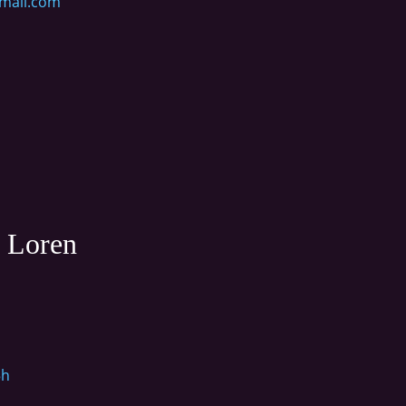
mail.com
e Loren
5h