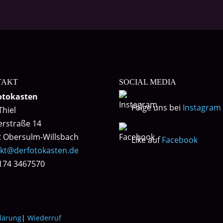
TAKT
SOCIAL MEDIA
otokasten
Folge uns bei
Instagram
Thiel
lerstraße 14
 Obersulm-Willsbach
Like auf
Facebook
kt@derfotokasten.de
0174 3467570
lärung
|
Wiederruf