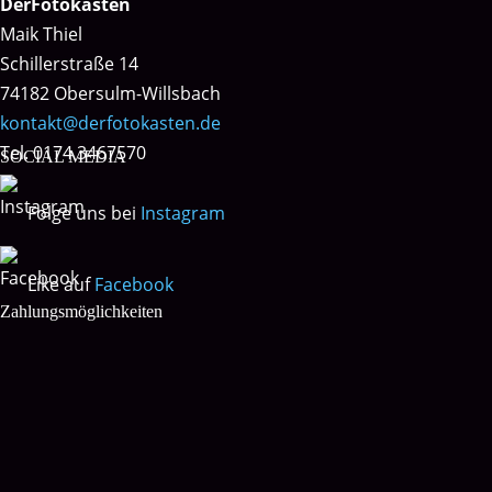
DerFotokasten
Maik Thiel
Schillerstraße 14
74182 Obersulm-Willsbach
kontakt@derfotokasten.de
Tel. 0174 3467570
SOCIAL MEDIA
Folge uns bei
Instagram
Like auf
Facebook
Zahlungsmöglichkeiten